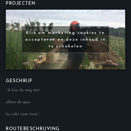
PROJECTEN
Klik om marketing cookies te
accepteren en deze inhoud in
te schakelen
GESCHRIJF
' ik ken de weg niet
alleen de geur
hij ruikt naar hout '
ROUTEBESCHRIJVING