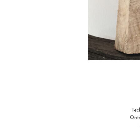
Tec
Onts