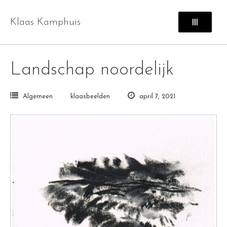
Skip
to
Klaas Kamphuis
||||
content
Landschap noordelijk
Algemeen
klaasbeelden
april 7, 2021