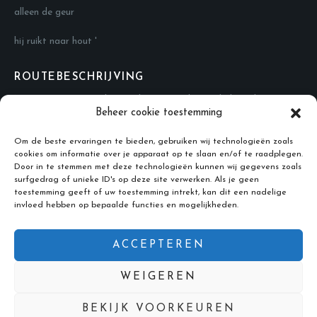
alleen de geur
hij ruikt naar hout '
ROUTEBESCHRIJVING
Navigeer naar: Fort benoorden Spaarndam en bel me dan.
Beheer cookie toestemming
CONTACT
Om de beste ervaringen te bieden, gebruiken wij technologieën zoals
cookies om informatie over je apparaat op te slaan en/of te raadplegen.
Adres: Liniepad 44, Velserbroek
Door in te stemmen met deze technologieën kunnen wij gegevens zoals
Telefoonnummer:
+31 6 21832071
surfgedrag of unieke ID's op deze site verwerken. Als je geen
toestemming geeft of uw toestemming intrekt, kan dit een nadelige
Email:
info@klaasbeelden.nl
invloed hebben op bepaalde functies en mogelijkheden.
ACCEPTEREN
WEIGEREN
BEKIJK VOORKEUREN